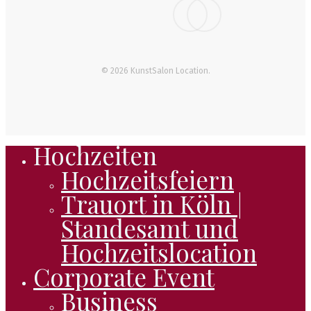
facebook
instagram
© 2026 KunstSalon Location.
Hochzeiten
Close
Hochzeitsfeiern
Menu
Trauort in Köln |
Standesamt und
Hochzeitslocation
Corporate Event
Business