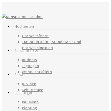
Skip
to
main
content
Menu
Hochzeiten
Hochzeitsfeiern
Trauort in Köln | Standesamt und
Hochzeitslocation
Corporate Event
Business
Tagungen
Weihnachtsfeiern
Privat
Jubiläen
Geburtstage
Leistungen
Rauminfo
Planung