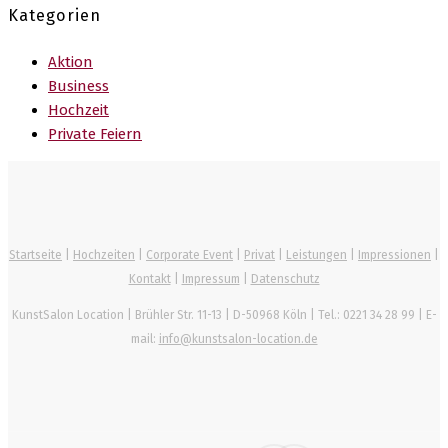
Kategorien
Aktion
Business
Hochzeit
Private Feiern
Startseite
|
Hochzeiten
|
Corporate Event
|
Privat
|
Leistungen
|
Impressionen
|
Kontakt
|
Impressum
|
Datenschutz
KunstSalon Location
|
Brühler Str. 11-13
|
D-50968
Köln
| Tel.:
0221 34 28 99
| E-
mail:
info@kunstsalon-location.de