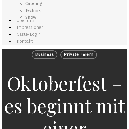
Catering
Technik
Show
Über uns
Impressionen
Gäste-Login
Kontakt
Business
Private Feiern
Oktoberfest –
es beginnt mit
einer