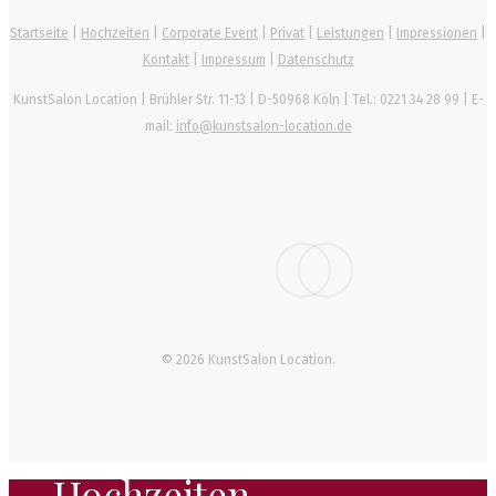
Startseite
|
Hochzeiten
|
Corporate Event
|
Privat
|
Leistungen
|
Impressionen
|
Kontakt
|
Impressum
|
Datenschutz
KunstSalon Location
|
Brühler Str. 11-13
|
D-50968
Köln
| Tel.:
0221 34 28 99
| E-
mail:
info@kunstsalon-location.de
facebook
instagram
© 2026 KunstSalon Location.
Hochzeiten
Close