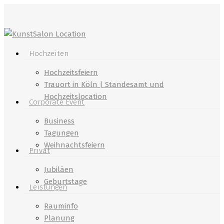
Skip
to
main
content
Menu
Hochzeiten
Hochzeitsfeiern
Trauort in Köln | Standesamt und
Hochzeitslocation
Corporate Event
Business
Tagungen
Weihnachtsfeiern
Privat
Jubiläen
Geburtstage
Leistungen
Rauminfo
Planung