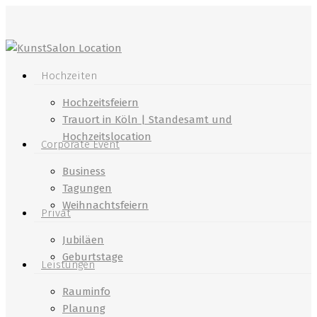
Skip
to
main
content
Menu
Hochzeiten
Hochzeitsfeiern
Trauort in Köln | Standesamt und
Hochzeitslocation
Corporate Event
Business
Tagungen
Weihnachtsfeiern
Privat
Jubiläen
Geburtstage
Leistungen
Rauminfo
Planung