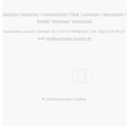
Startseite
|
Hochzeiten
|
Corporate Event
|
Privat
|
Leistungen
|
Impressionen
|
Kontakt
|
Impressum
|
Datenschutz
KunstSalon Location
|
Brühler Str. 11-13
|
D-50968
Köln
| Tel.:
0221 34 28 99
| E-
mail:
info@kunstsalon-location.de
facebook
instagram
© 2026 KunstSalon Location.