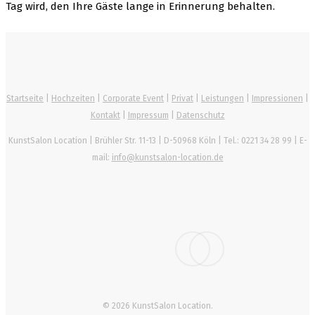
Tag wird, den Ihre Gäste lange in Erinnerung behalten.
Startseite
|
Hochzeiten
|
Corporate Event
|
Privat
|
Leistungen
|
Impressionen
|
Kontakt
|
Impressum
|
Datenschutz
KunstSalon Location
|
Brühler Str. 11-13
|
D-50968
Köln
| Tel.:
0221 34 28 99
| E-
mail:
info@kunstsalon-location.de
facebook
instagram
© 2026 KunstSalon Location.