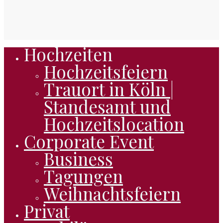
Hochzeiten
Close
Hochzeitsfeiern
Menu
Trauort in Köln |
Standesamt und
Hochzeitslocation
Corporate Event
Business
Tagungen
Weihnachtsfeiern
Privat