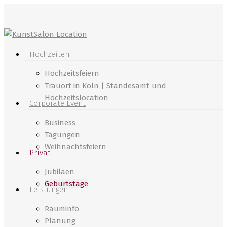
Skip
to
main
content
Menu
Hochzeiten
Hochzeitsfeiern
Trauort in Köln | Standesamt und
Hochzeitslocation
Corporate Event
Business
Tagungen
Weihnachtsfeiern
Privat
Jubiläen
Geburtstage
Leistungen
Rauminfo
Planung